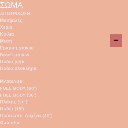
Μετάβαση
ΣΩΜΑ
MAI
στο
AΠΟΤΡΙΧΩΣΗ
περιεχόμενο
ME
Μασχαλες
Χερια
Κοιλια
Μεση
Γραμμη μπικινι
Brazil μπικινι
Ποδια μισα
Ποδια ολοκληρα
ΜASSAGE
FULL BODY (60′)
FULL BODY (30′)
Πλάτης (30′)
Πόδια (15′)
Πρόσωπο-Αυχένα (30’)
Gua-sha